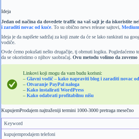
Ideja
Jedan od načina da dovedete traffic na vaš sajt je da iskoristite ne
i zaraditi novac od kuće
. To su obično news release sajtovi,
Medium
Ideja je da napišete sadržaj za koji znate da će se lako rankirati na goo
vodiče.
Ovde ćemo pokušati nešto drugačije, tj obrnuti logiku. Pogledaćemo t
da se okoristimo o njihov saobraćaj.
Ovu metodu volimo da zovemo „
Linkovi koji mogu da vam budu korisni:
–
Glavni vodič – kako napraviti blog i zaraditi novac o
–
Otvaranje PayPal naloga
–
Kako instalirati WordPress
–
Kako odabrati profitabilnu nišu
KupujemProdajem najtraženiji termini 1000-3000 pretraga mesečno
Keyword
kupujemprodajem telefoni