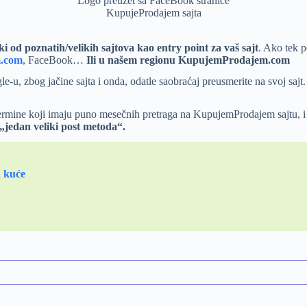
Logo preuzet sa FaceBook stranice
KupujeProdajem sajta
ki od poznatih/velikih sajtova kao entry point za vaš sajt
. Ako tek p
.com
, FaceBook…
Ili u našem regionu KupujemProdajem.com
gle-u, zbog jačine sajta i onda, odatle saobraćaj preusmerite na svoj sajt
ermine koji imaju puno mesečnih pretraga na KupujemProdajem sajtu, i p
jedan veliki post metoda“.
d kuće