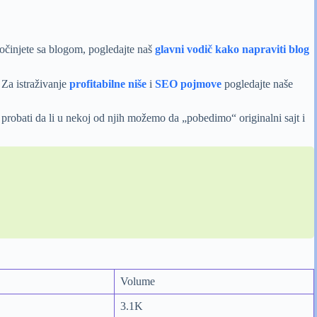
očinjete sa blogom, pogledajte naš
glavni vodič kako napraviti blog
. Za istraživanje
profitabilne niše
i
SEO pojmove
pogledajte naše
robati da li u nekoj od njih možemo da „pobedimo“ originalni sajt i
Volume
3.1K