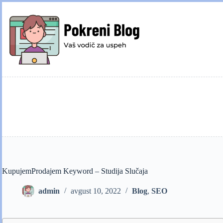
Skip
to
content
KupujemProdajem Keyword – Studija Slučaja
admin
avgust 10, 2022
Blog
,
SEO