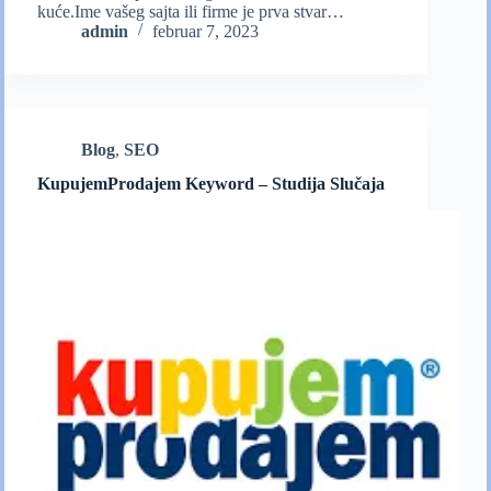
kuće.Ime vašeg sajta ili firme je prva stvar…
admin
februar 7, 2023
Blog
,
SEO
KupujemProdajem Keyword – Studija Slučaja