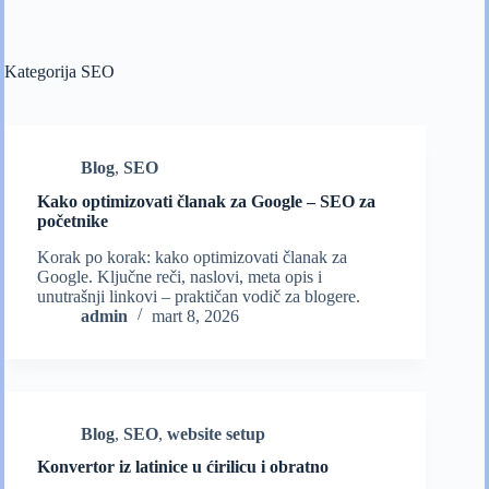
Kategorija
SEO
Blog
,
SEO
Kako optimizovati članak za Google – SEO za
početnike
Korak po korak: kako optimizovati članak za
Google. Ključne reči, naslovi, meta opis i
unutrašnji linkovi – praktičan vodič za blogere.
admin
mart 8, 2026
Blog
,
SEO
,
website setup
Konvertor iz latinice u ćirilicu i obratno