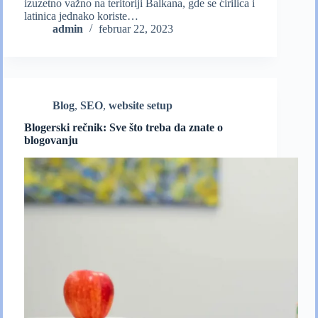
izuzetno važno na teritoriji Balkana, gde se ćirilica i
latinica jednako koriste…
admin
februar 22, 2023
Blog
,
SEO
,
website setup
Blogerski rečnik: Sve što treba da znate o
blogovanju