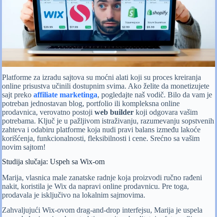
Platforme za izradu sajtova su moćni alati koji su proces kreiranja
online prisustva učinili dostupnim svima. Ako želite da monetizujete
sajt preko
affiliate marketinga
, pogledajte naš vodič. Bilo da vam je
potreban jednostavan blog, portfolio ili kompleksna online
prodavnica, verovatno postoji
web builder
koji odgovara vašim
potrebama. Ključ je u pažljivom istraživanju, razumevanju sopstvenih
zahteva i odabiru platforme koja nudi pravi balans između lakoće
korišćenja, funkcionalnosti, fleksibilnosti i cene. Srećno sa vašim
novim sajtom!
Studija slučaja: Uspeh sa Wix-om
Marija, vlasnica male zanatske radnje koja proizvodi ručno rađeni
nakit, koristila je Wix da napravi online prodavnicu. Pre toga,
prodavala je isključivo na lokalnim sajmovima.
Zahvaljujući Wix-ovom drag-and-drop interfejsu, Marija je uspela