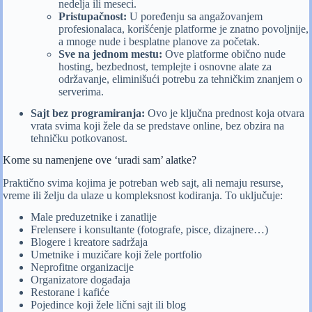
nedelja ili meseci.
Pristupačnost:
U poređenju sa angažovanjem
profesionalaca, korišćenje platforme je znatno povoljnije,
a mnoge nude i besplatne planove za početak.
Sve na jednom mestu:
Ove platforme obično nude
hosting, bezbednost, templejte i osnovne alate za
održavanje, eliminišući potrebu za tehničkim znanjem o
serverima.
Sajt bez programiranja:
Ovo je ključna prednost koja otvara
vrata svima koji žele da se predstave online, bez obzira na
tehničku potkovanost.
Kome su namenjene ove ‘uradi sam’ alatke?
Praktično svima kojima je potreban web sajt, ali nemaju resurse,
vreme ili želju da ulaze u kompleksnost kodiranja. To uključuje:
Male preduzetnike i zanatlije
Frelensere i konsultante (fotografe, pisce, dizajnere…)
Blogere i kreatore sadržaja
Umetnike i muzičare koji žele portfolio
Neprofitne organizacije
Organizatore događaja
Restorane i kafiće
Pojedince koji žele lični sajt ili blog