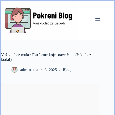
Skip
to
content
Vaš sajt bez muke: Platforme koje prave čuda (čak i bez
koda!)
admin
april 8, 2025
Blog