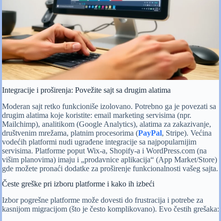
Integracije i proširenja: Povežite sajt sa drugim alatima
Moderan sajt retko funkcioniše izolovano. Potrebno ga je povezati sa
drugim alatima koje koristite: email marketing servisima (npr.
Mailchimp), analitikom (Google Analytics), alatima za zakazivanje,
društvenim mrežama, platnim procesorima (
PayPal
, Stripe). Većina
vodećih platformi nudi ugrađene integracije sa najpopularnijim
servisima. Platforme poput Wix-a, Shopify-a i WordPress.com (na
višim planovima) imaju i „prodavnice aplikacija“ (App Market/Store)
gde možete pronaći dodatke za proširenje funkcionalnosti vašeg sajta.
Česte greške pri izboru platforme i kako ih izbeći
Izbor pogrešne platforme može dovesti do frustracija i potrebe za
kasnijom migracijom (što je često komplikovano). Evo čestih grešaka: