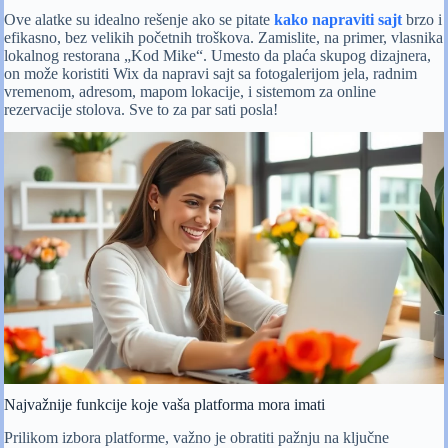
Ove alatke su idealno rešenje ako se pitate
kako napraviti sajt
brzo i
efikasno, bez velikih početnih troškova. Zamislite, na primer, vlasnika
lokalnog restorana „Kod Mike“. Umesto da plaća skupog dizajnera,
on može koristiti Wix da napravi sajt sa fotogalerijom jela, radnim
vremenom, adresom, mapom lokacije, i sistemom za online
rezervacije stolova. Sve to za par sati posla!
Najvažnije funkcije koje vaša platforma mora imati
Prilikom izbora platforme, važno je obratiti pažnju na ključne