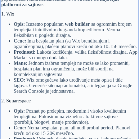
platformi za sajtove
:
1. Wix
Opis:
Izuzetno popularan
web builder
sa ogromnim brojem
templejta i intuitivnim drag-and-drop editorom. Veoma
fleksibilan u pogledu dizajna.
Cene:
Ima besplatan plan (sa Wix brendiranjem i
ograničenjima), plaćeni planovi kreću od oko 10-15€ mesečno.
Prednosti:
Lakoća korišćenja, velika fleksibilnost dizajna, App
Market sa mnogo dodataka.
Mane:
Jednom izabran templejt ne može se lako promeniti,
besplatan plan ima ograničenja, može biti sporiji na
kompleksnijim sajtovima.
SEO:
Wix omogućava lako uređivanje meta opisa i title
tagova. Generiše sitemap automatski, a integracija sa Google
Search Console je jednostavna.
2. Squarespace
Opis:
Poznat po prelepim, modernim i visoko kvalitetnim
templejtima. Fokusiran na vizuelno atraktivne sajtove
(portfoliji, blogovi, manje prodavnice).
Cene:
Nema besplatan plan, ali nudi probni period. Planovi
kreću od oko 15-20€ mesečno.
Prednosti:
Vrhunski dizajn templejta, sve-u-jednom rešenje,