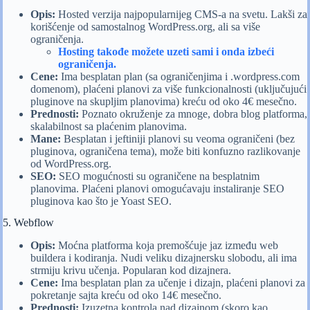
Opis:
Hosted verzija najpopularnijeg CMS-a na svetu. Lakši za
korišćenje od samostalnog WordPress.org, ali sa više
ograničenja.
Hosting takođe možete uzeti sami i onda izbeći
ograničenja.
Cene:
Ima besplatan plan (sa ograničenjima i .wordpress.com
domenom), plaćeni planovi za više funkcionalnosti (uključujući
pluginove na skupljim planovima) kreću od oko 4€ mesečno.
Prednosti:
Poznato okruženje za mnoge, dobra blog platforma,
skalabilnost sa plaćenim planovima.
Mane:
Besplatan i jeftiniji planovi su veoma ograničeni (bez
pluginova, ograničena tema), može biti konfuzno razlikovanje
od WordPress.org.
SEO:
SEO mogućnosti su ograničene na besplatnim
planovima. Plaćeni planovi omogućavaju instaliranje SEO
pluginova kao što je Yoast SEO.
5. Webflow
Opis:
Moćna platforma koja premošćuje jaz između web
buildera i kodiranja. Nudi veliku dizajnersku slobodu, ali ima
strmiju krivu učenja. Popularan kod dizajnera.
Cene:
Ima besplatan plan za učenje i dizajn, plaćeni planovi za
pokretanje sajta kreću od oko 14€ mesečno.
Prednosti:
Izuzetna kontrola nad dizajnom (skoro kao