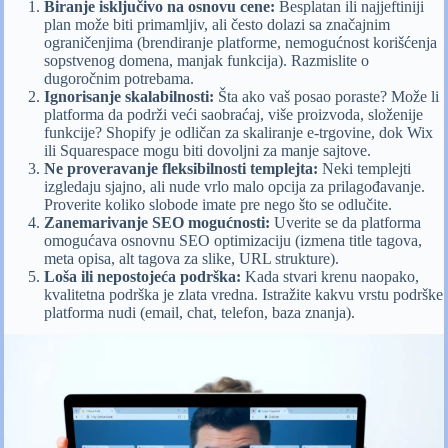
Biranje isključivo na osnovu cene:
Besplatan ili najjeftiniji
plan može biti primamljiv, ali često dolazi sa značajnim
ograničenjima (brendiranje platforme, nemogućnost korišćenja
sopstvenog domena, manjak funkcija). Razmislite o
dugoročnim potrebama.
Ignorisanje skalabilnosti:
Šta ako vaš posao poraste? Može li
platforma da podrži veći saobraćaj, više proizvoda, složenije
funkcije? Shopify je odličan za skaliranje e-trgovine, dok Wix
ili Squarespace mogu biti dovoljni za manje sajtove.
Ne proveravanje fleksibilnosti templejta:
Neki templejti
izgledaju sjajno, ali nude vrlo malo opcija za prilagođavanje.
Proverite koliko slobode imate pre nego što se odlučite.
Zanemarivanje SEO mogućnosti:
Uverite se da platforma
omogućava osnovnu SEO optimizaciju (izmena title tagova,
meta opisa, alt tagova za slike, URL strukture).
Loša ili nepostojeća podrška:
Kada stvari krenu naopako,
kvalitetna podrška je zlata vredna. Istražite kakvu vrstu podrške
platforma nudi (email, chat, telefon, baza znanja).