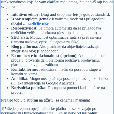
funkcionalnosti koje će vam olakšati rad i omogućiti da vaš sajt ispuni
svoju svrhu:
Intuitivni editor:
Drag-and-drop interfejs je gotovo standard.
Izbor templejta (tema):
Kvalitetni, moderni i prilagodljivi
dizajni za
različite niše
.
Responzivnost:
Sajt mora automatski da se prilagođava
različitim veličinama ekrana (desktop, tablet, mobilni).
SEO alati:
Mogućnost optimizacije sajta za pretraživače
(izmena naslova, opisa, alt tagova za slike).
Blog platforma:
Ako planirate da objavljujete sadržaj,
integrisani blog je neophodan.
E-commerce funkcionalnost (opciono):
Ako planirate online
prodaju, proverite da li platforma podržava prodavnicu,
plaćanja, upravljanje zalihama.
Kontakt forme:
Jednostavan način da posetioci stupe u
kontakt sa vama.
Analitika:
Mogućnost praćenja poseta i ponašanja korisnika
(ili laka integracija sa Google Analytics).
Korisnička podrška:
Dostupnost pomoći kada naiđete na
problem.
Pregled top 5 platformi na tržištu (sa cenama i manama)
Tržište je prepuno opcija, ali neke platforme se izdvajaju po
popularnosti i funkcionalnostima. Ovo su neke od
najboljih