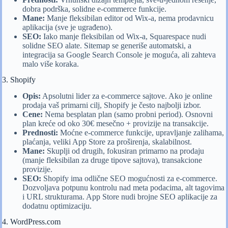
dobra podrška, solidne e-commerce funkcije.
Mane:
Manje fleksibilan editor od Wix-a, nema prodavnicu
aplikacija (sve je ugrađeno).
SEO:
Iako manje fleksibilan od Wix-a, Squarespace nudi
solidne SEO alate. Sitemap se generiše automatski, a
integracija sa Google Search Console je moguća, ali zahteva
malo više koraka.
3. Shopify
Opis:
Apsolutni lider za e-commerce sajtove. Ako je online
prodaja vaš primarni cilj, Shopify je često najbolji izbor.
Cene:
Nema besplatan plan (samo probni period). Osnovni
plan kreće od oko 30€ mesečno + provizije na transakcije.
Prednosti:
Moćne e-commerce funkcije, upravljanje zalihama,
plaćanja, veliki App Store za proširenja, skalabilnost.
Mane:
Skuplji od drugih, fokusiran primarno na prodaju
(manje fleksibilan za druge tipove sajtova), transakcione
provizije.
SEO:
Shopify ima odlične SEO mogućnosti za e-commerce.
Dozvoljava potpunu kontrolu nad meta podacima, alt tagovima
i URL strukturama. App Store nudi brojne SEO aplikacije za
dodatnu optimizaciju.
4. WordPress.com