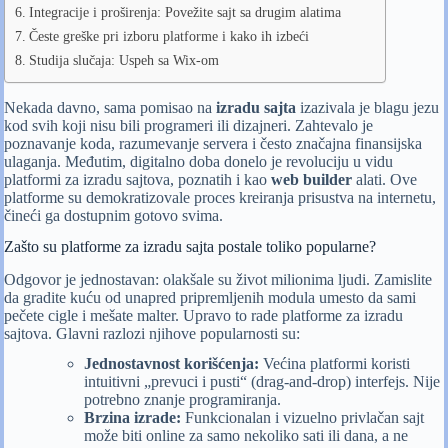
Integracije i proširenja: Povežite sajt sa drugim alatima
Česte greške pri izboru platforme i kako ih izbeći
Studija slučaja: Uspeh sa Wix-om
Nekada davno, sama pomisao na
izradu sajta
izazivala je blagu jezu
kod svih koji nisu bili programeri ili dizajneri. Zahtevalo je
poznavanje koda, razumevanje servera i često značajna finansijska
ulaganja. Međutim, digitalno doba donelo je revoluciju u vidu
platformi za izradu sajtova, poznatih i kao
web builder
alati. Ove
platforme su demokratizovale proces kreiranja prisustva na internetu,
čineći ga dostupnim gotovo svima.
Zašto su platforme za izradu sajta postale toliko popularne?
Odgovor je jednostavan: olakšale su život milionima ljudi. Zamislite
da gradite kuću od unapred pripremljenih modula umesto da sami
pečete cigle i mešate malter. Upravo to rade platforme za izradu
sajtova. Glavni razlozi njihove popularnosti su:
Jednostavnost korišćenja:
Većina platformi koristi
intuitivni „prevuci i pusti“ (drag-and-drop) interfejs. Nije
potrebno znanje programiranja.
Brzina izrade:
Funkcionalan i vizuelno privlačan sajt
može biti online za samo nekoliko sati ili dana, a ne