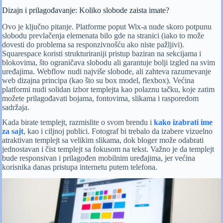
Dizajn i prilagođavanje: Koliko slobode zaista imate?
Ovo je ključno pitanje. Platforme poput Wix-a nude skoro potpunu
slobodu prevlačenja elemenata bilo gde na stranici (iako to može
dovesti do problema sa responzivnošću ako niste pažljivi).
Squarespace koristi strukturiraniji pristup baziran na sekcijama i
blokovima, što ograničava slobodu ali garantuje bolji izgled na svim
uređajima. Webflow nudi najviše slobode, ali zahteva razumevanje
web dizajna principa (kao što su box model, flexbox). Većina
platformi nudi solidan izbor templejta kao polaznu tačku, koje zatim
možete prilagođavati bojama, fontovima, slikama i rasporedom
sadržaja.
Kada birate templejt, razmislite o svom brendu i
kako izabrati ime
za sajt
, kao i ciljnoj publici. Fotograf bi trebalo da izabere vizuelno
atraktivan templejt sa velikim slikama, dok bloger može odabrati
jednostavan i čist templejt sa fokusom na tekst. Važno je da templejt
bude responsivan i prilagođen mobilnim uređajima, jer većina
korisnika danas pristupa internetu putem telefona.