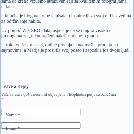
sama da kreira vizuelno atraktivan sajt sa kvalitetnim fotografijama
nakita.
Uključila je blog na kome je pisala o inspiraciji za svoj rad i savetima
za održavanje nakita.
Uz pomoć Wix SEO alata, uspela je da se rangira visoko u
pretragama za „ručno rađeni nakit“ u njenom gradu.
U roku od šest meseci, online prodaja je nadmašila prodaju na
sajmovima, a Marija je proširila svoj posao i zaposlila još dvoje ljudi.
Leave a Reply
Vaša adresa e-pošte neće biti objavljena.
Neophodna polja su označena
*
Name
*
Email
*