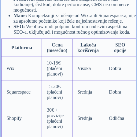
kodiranje), čist kod, dobre performanse, CMS i e-commerce
mogućnosti.
Mane:
Kompleksniji za učenje od Wix-a ili Squarespace-a, nije
za apsolutne početnike koji žele najjednostavnije rešenje.
SEO:
Webflow nudi potpunu kontrolu nad svim aspektima
SEO-a, uključujući i mogućnost ručnog optimizovanja koda.
Cena
Lakoća
SEO
Platforma
(mesečno)
korišćenja
opcije
10-15€
Wix
(plaćeni
Visoka
Dobra
planovi)
15-20€
Squarespace
(plaćeni
Srednja
Dobra
planovi)
30€ +
provizije
Shopify
Srednja
Odlična
(plaćeni
planovi)