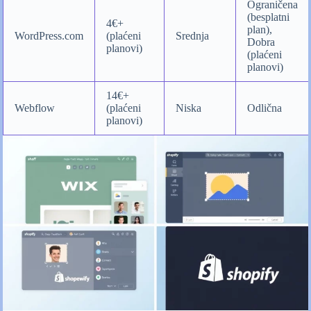
Ograničena
(besplatni
4€+
plan),
WordPress.com
(plaćeni
Srednja
Dobra
planovi)
(plaćeni
planovi)
14€+
Webflow
(plaćeni
Niska
Odlična
planovi)