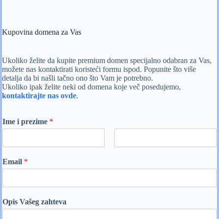
Kupovina domena za Vas
Ukoliko želite da kupite premium domen specijalno odabran za Vas,
možete nas kontaktirati koristeći formu ispod. Popunite što više
detalja da bi našli tačno ono što Vam je potrebno.
Ukoliko ipak želite neki od domena koje več posedujemo,
kontaktirajte nas ovde
.
Ime i prezime
*
F
L
i
a
Email
*
r
s
s
t
t
Opis Vašeg zahteva