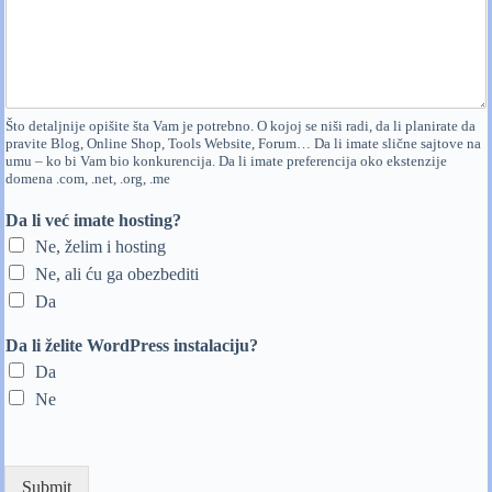
Što detaljnije opišite šta Vam je potrebno. O kojoj se niši radi, da li planirate da
pravite Blog, Online Shop, Tools Website, Forum… Da li imate slične sajtove na
umu – ko bi Vam bio konkurencija. Da li imate preferencija oko ekstenzije
domena .com, .net, .org, .me
Da li već imate hosting?
Ne, želim i hosting
Ne, ali ću ga obezbediti
Da
Da li želite WordPress instalaciju?
Da
Ne
Submit