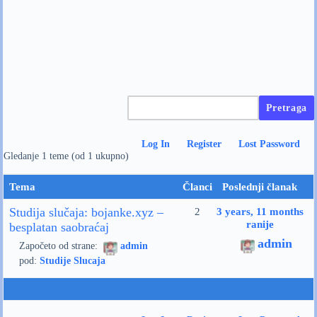
Log In
Register
Lost Password
Gledanje 1 teme (od 1 ukupno)
Tema
Članci
Poslednji članak
Studija slučaja: bojanke.xyz –
2
3 years, 11 months
ranije
besplatan saobraćaj
admin
Započeto od strane:
admin
pod:
Studije Slucaja